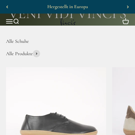
Skip to content
Hergestellt in Europa
Vinci's Barefoot
Menu
Search
Cart
Alle Produkte